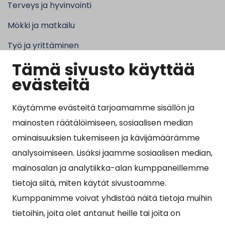
Terveys ja hyvinvointi
Mökki ja matkailu
Työ ja yrittäminen
Tämä sivusto käyttää
Kunta ja hallinto
evästeitä
Käytämme evästeitä tarjoamamme sisällön ja
Suosituimmat sivut
mainosten räätälöimiseen, sosiaalisen median
ominaisuuksien tukemiseen ja kävijämäärämme
Esityslistat, pöytäkirjat, viranhaltijapäätökset ja
analysoimiseen. Lisäksi jaamme sosiaalisen median,
kuulutukset
mainosalan ja analytiikka-alan kumppaneillemme
Tietoa ja ohjeistusta koronavirukseen liittyen
tietoja siitä, miten käytät sivustoamme.
Asiointipiste
Kumppanimme voivat yhdistää näitä tietoja muihin
tietoihin, joita olet antanut heille tai joita on
Sähköinen asiointi