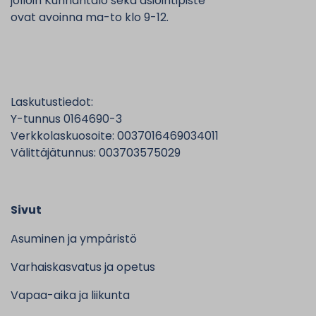
jolloin Kunnantalo sekä asiointipiste
ovat avoinna ma-to klo 9-12.
Laskutustiedot:
Y-tunnus 0164690-3
Verkkolaskuosoite: 0037016469034011
Välittäjätunnus: 003703575029
Sivut
Asuminen ja ympäristö
Varhaiskasvatus ja opetus
Vapaa-aika ja liikunta