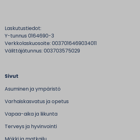
Laskutustiedot:
Y-tunnus 0164690-3
Verkkolaskuosoite: 0037016469034011
Välittäjätunnus: 003703575029
Sivut
Asuminen ja ympäristö
Varhaiskasvatus ja opetus
Vapaa-aika ja liikunta
Terveys ja hyvinvointi
Mökki ja matkailu