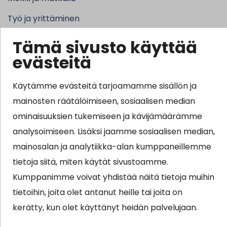
Työ ja yrittäminen
Kunta ja hallinto
Tämä sivusto käyttää
evästeitä
Käytämme evästeitä tarjoamamme sisällön ja
Suosituimmat sivut
mainosten räätälöimiseen, sosiaalisen median
ominaisuuksien tukemiseen ja kävijämäärämme
Esityslistat, pöytäkirjat, viranhaltijapäätökset ja
kuulutukset
analysoimiseen. Lisäksi jaamme sosiaalisen median,
mainosalan ja analytiikka-alan kumppaneillemme
Tietoa ja ohjeistusta koronavirukseen liittyen
tietoja siitä, miten käytät sivustoamme.
Asiointipiste
Kumppanimme voivat yhdistää näitä tietoja muihin
Sähköinen asiointi
tietoihin, joita olet antanut heille tai joita on
kerätty, kun olet käyttänyt heidän palvelujaan.
Yhteydenotto