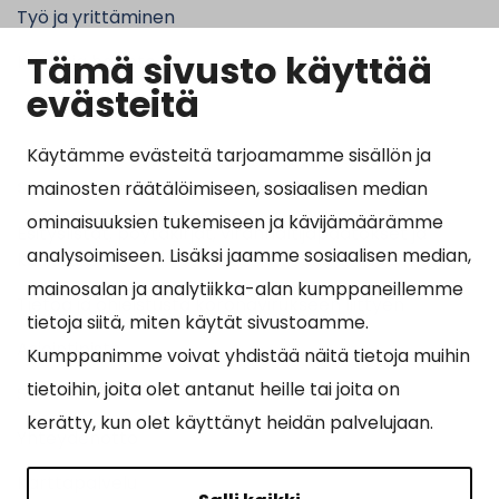
Työ ja yrittäminen
Tämä sivusto käyttää
Kunta ja hallinto
evästeitä
Käytämme evästeitä tarjoamamme sisällön ja
Suosituimmat sivut
mainosten räätälöimiseen, sosiaalisen median
ominaisuuksien tukemiseen ja kävijämäärämme
Esityslistat, pöytäkirjat, viranhaltijapäätökset ja
analysoimiseen. Lisäksi jaamme sosiaalisen median,
kuulutukset
mainosalan ja analytiikka-alan kumppaneillemme
Tietoa ja ohjeistusta koronavirukseen liittyen
tietoja siitä, miten käytät sivustoamme.
Asiointipiste
Kumppanimme voivat yhdistää näitä tietoja muihin
tietoihin, joita olet antanut heille tai joita on
Sähköinen asiointi
kerätty, kun olet käyttänyt heidän palvelujaan.
Yhteydenotto
Karttapalvelu