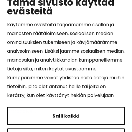
Tämä sivusto käyttää
evästeitä
Käytämme evästeitä tarjoamamme sisällön ja
Suosituimmat sivut
mainosten räätälöimiseen, sosiaalisen median
ominaisuuksien tukemiseen ja kävijämäärämme
Esityslistat, pöytäkirjat, viranhaltijapäätökset ja
analysoimiseen. Lisäksi jaamme sosiaalisen median,
kuulutukset
mainosalan ja analytiikka-alan kumppaneillemme
Tietoa ja ohjeistusta koronavirukseen liittyen
tietoja siitä, miten käytät sivustoamme.
Asiointipiste
Kumppanimme voivat yhdistää näitä tietoja muihin
tietoihin, joita olet antanut heille tai joita on
Sähköinen asiointi
kerätty, kun olet käyttänyt heidän palvelujaan.
Yhteydenotto
Karttapalvelu
Salli kaikki
Tilavaraus