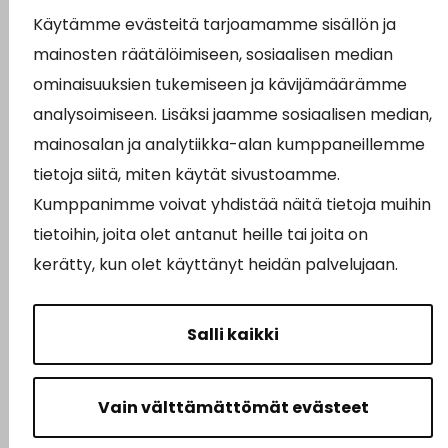
Käytämme evästeitä tarjoamamme sisällön ja
Asiointipiste
mainosten räätälöimiseen, sosiaalisen median
Sähköinen asiointi
ominaisuuksien tukemiseen ja kävijämäärämme
analysoimiseen. Lisäksi jaamme sosiaalisen median,
Yhteydenotto
mainosalan ja analytiikka-alan kumppaneillemme
Karttapalvelu
tietoja siitä, miten käytät sivustoamme.
Tilavaraus
Kumppanimme voivat yhdistää näitä tietoja muihin
tietoihin, joita olet antanut heille tai joita on
Kuntosali
kerätty, kun olet käyttänyt heidän palvelujaan.
Ruokalistat
Salli kaikki
Vain välttämättömät evästeet