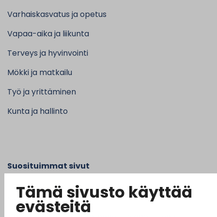
Varhaiskasvatus ja opetus
Vapaa-aika ja liikunta
Terveys ja hyvinvointi
Mökki ja matkailu
Työ ja yrittäminen
Kunta ja hallinto
Suosituimmat sivut
Esityslistat, pöytäkirjat, viranhaltijapäätökset ja
Tämä sivusto käyttää
kuulutukset
evästeitä
Tietoa ja ohjeistusta koronavirukseen liittyen