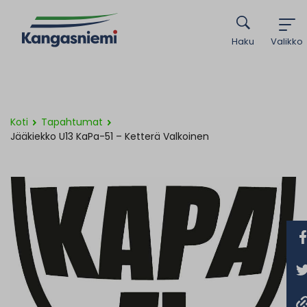
Haku
Valikko
Koti
Tapahtumat
Jääkiekko U13 KaPa-51 – Ketterä Valkoinen