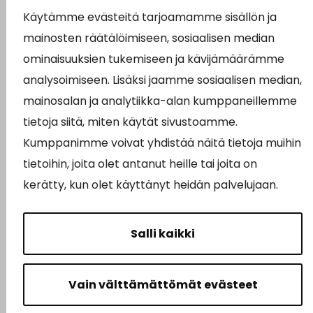
Käytämme evästeitä tarjoamamme sisällön ja
Asiointipiste
mainosten räätälöimiseen, sosiaalisen median
Sähköinen asiointi
ominaisuuksien tukemiseen ja kävijämäärämme
analysoimiseen. Lisäksi jaamme sosiaalisen median,
Yhteydenotto
mainosalan ja analytiikka-alan kumppaneillemme
Karttapalvelu
tietoja siitä, miten käytät sivustoamme.
Tilavaraus
Kumppanimme voivat yhdistää näitä tietoja muihin
tietoihin, joita olet antanut heille tai joita on
Kuntosali
kerätty, kun olet käyttänyt heidän palvelujaan.
Ruokalistat
Salli kaikki
Vain välttämättömät evästeet