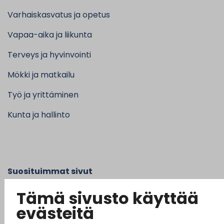
Varhaiskasvatus ja opetus
Vapaa-aika ja liikunta
Terveys ja hyvinvointi
Mökki ja matkailu
Työ ja yrittäminen
Kunta ja hallinto
Suosituimmat sivut
Esityslistat, pöytäkirjat, viranhaltijapäätökset ja
Tämä sivusto käyttää
kuulutukset
evästeitä
Tietoa ja ohjeistusta koronavirukseen liittyen