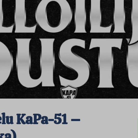
lu KaPa-51 –
ka)