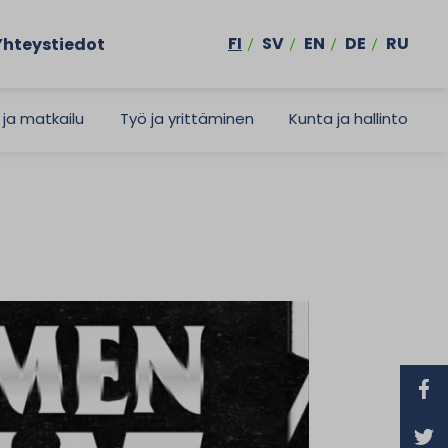
FI
SV
EN
DE
RU
Yhteystiedot
 ja matkailu
Työ ja yrittäminen
Kunta ja hallinto