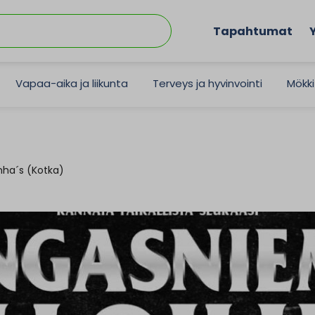
Tapahtumat
Vapaa-aika ja liikunta
Terveys ja hyvinvointi
Mökki
nha´s (Kotka)