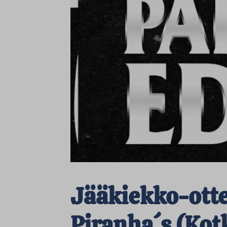
Jääkiekko-otte
Piranha´s (Kot