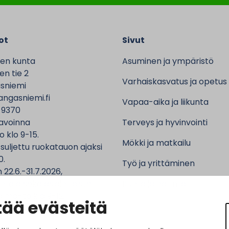
ot
Sivut
en kunta
Asuminen ja ympäristö
n tie 2
Varhaiskasvatus ja opetus
sniemi
ngasniemi.fi
Vapaa-aika ja liikunta
 9370
avoinna
Terveys ja hyvinvointi
o klo 9-15.
Mökki ja matkailu
 suljettu ruokatauon ajaksi
0.
Työ ja yrittäminen
 22.6.-31.7.2026,
ntalo sekä asiointipiste
Kunta ja hallinto
 ma-to klo 9-12.
ää evästeitä