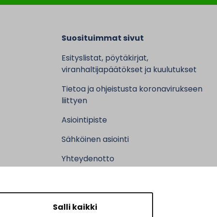
Suosituimmat sivut
Esityslistat, pöytäkirjat,
viranhaltijapäätökset ja kuulutukset
Tietoa ja ohjeistusta koronavirukseen
liittyen
Asiointipiste
Sähköinen asiointi
Yhteydenotto
Karttapalvelu
Tilavaraus
Salli kaikki
Kuntosali