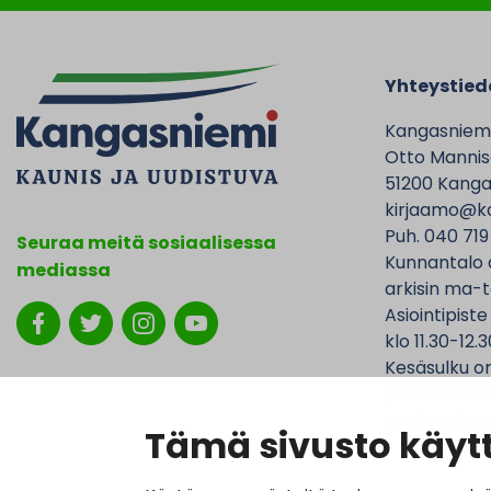
Yhteystied
Kangasniem
Otto Mannise
51200 Kanga
kirjaamo@ka
Puh. 040 719
Seuraa meitä sosiaalisessa
Kunnantalo 
mediassa
arkisin ma-t
Asiointipiste
klo 11.30-12.3
Kesäsulku on
jolloin Kunna
ovat avoinna
Tämä sivusto käytt