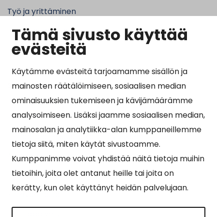
Työ ja yrittäminen
Tämä sivusto käyttää
Kunta ja hallinto
evästeitä
Käytämme evästeitä tarjoamamme sisällön ja
Suosituimmat sivut
mainosten räätälöimiseen, sosiaalisen median
ominaisuuksien tukemiseen ja kävijämäärämme
Esityslistat, pöytäkirjat, viranhaltijapäätökset ja
analysoimiseen. Lisäksi jaamme sosiaalisen median,
kuulutukset
mainosalan ja analytiikka-alan kumppaneillemme
Tietoa ja ohjeistusta koronavirukseen liittyen
tietoja siitä, miten käytät sivustoamme.
Asiointipiste
Kumppanimme voivat yhdistää näitä tietoja muihin
tietoihin, joita olet antanut heille tai joita on
Sähköinen asiointi
kerätty, kun olet käyttänyt heidän palvelujaan.
Yhteydenotto
Karttapalvelu