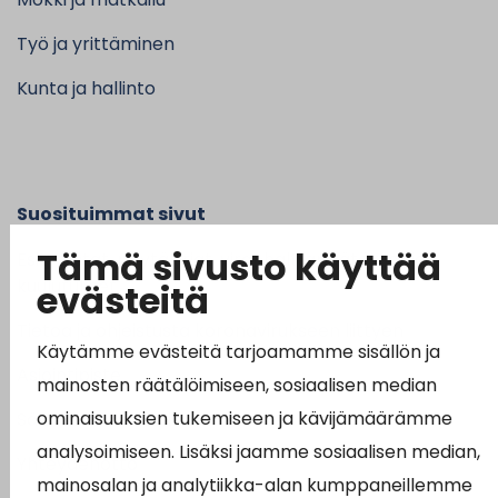
Työ ja yrittäminen
Kunta ja hallinto
Suosituimmat sivut
Tämä sivusto käyttää
Esityslistat, pöytäkirjat, viranhaltijapäätökset ja
kuulutukset
evästeitä
Tietoa ja ohjeistusta koronavirukseen liittyen
Käytämme evästeitä tarjoamamme sisällön ja
Asiointipiste
mainosten räätälöimiseen, sosiaalisen median
ominaisuuksien tukemiseen ja kävijämäärämme
Sähköinen asiointi
analysoimiseen. Lisäksi jaamme sosiaalisen median,
Yhteydenotto
mainosalan ja analytiikka-alan kumppaneillemme