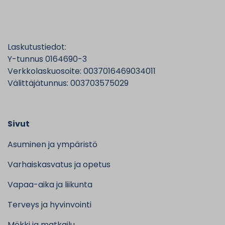
Laskutustiedot:
Y-tunnus 0164690-3
Verkkolaskuosoite: 0037016469034011
Välittäjätunnus: 003703575029
Sivut
Asuminen ja ympäristö
Varhaiskasvatus ja opetus
Vapaa-aika ja liikunta
Terveys ja hyvinvointi
Mökki ja matkailu