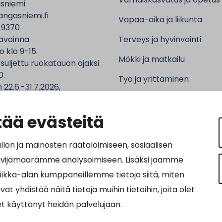
sniemi
ngasniemi.fi
Vapaa-aika ja liikunta
 9370
avoinna
Terveys ja hyvinvointi
o klo 9-15.
Mökki ja matkailu
 suljettu ruokatauon ajaksi
0.
Työ ja yrittäminen
 22.6.-31.7.2026,
ntalo sekä asiointipiste
Kunta ja hallinto
 ma-to klo 9-12.
ää evästeitä
n ja mainosten räätälöimiseen, sosiaalisen
ävijämäärämme analysoimiseen. Lisäksi jaamme
ot:
tiikka-alan kumppaneillemme tietoja siitä, miten
64690-3
hdistää näitä tietoja muihin tietoihin, joita olet
osoite: 0037016469034011
let käyttänyt heidän palvelujaan.
nnus: 003703575029