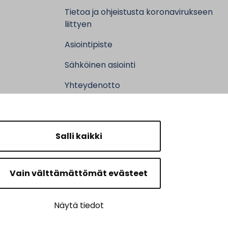
Tietoa ja ohjeistusta koronavirukseen
liittyen
Asiointipiste
Sähköinen asiointi
Yhteydenotto
Karttapalvelu
Tilavaraus
Salli kaikki
Kuntosali
Ruokalistat
Vain välttämättömät evästeet
Näytä tiedot