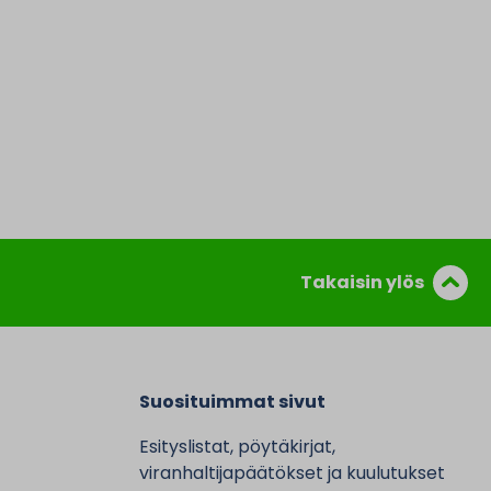
Takaisin ylös
Suosituimmat sivut
Esityslistat, pöytäkirjat,
viranhaltijapäätökset ja kuulutukset