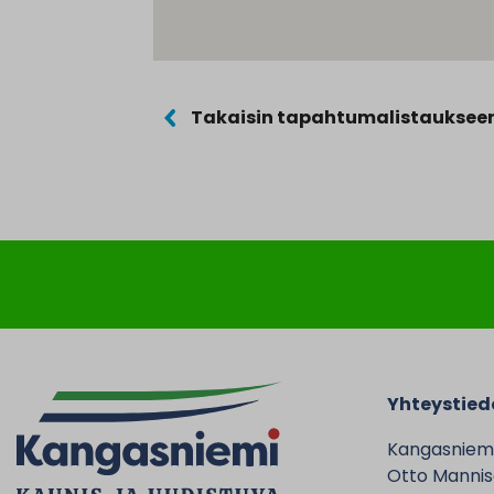
Takaisin tapahtumalistauksee
Yhteystied
Kangasniem
Otto Mannise