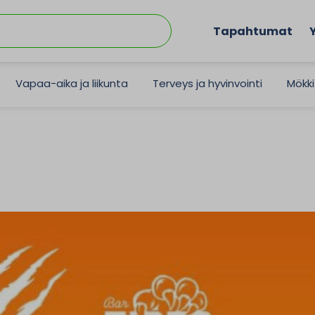
Tapahtumat
Vapaa-aika ja liikunta
Terveys ja hyvinvointi
Mökki