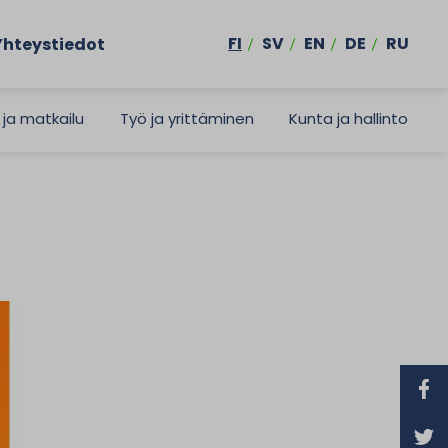
FI
SV
EN
DE
RU
Yhteystiedot
 ja matkailu
Työ ja yrittäminen
Kunta ja hallinto