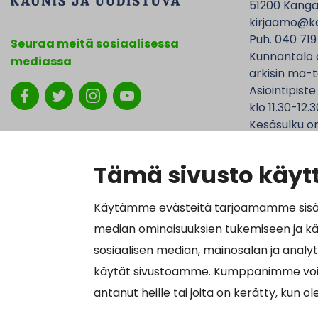
51200 Kanga
kirjaamo@ka
Puh. 040 719
Seuraa meitä sosiaalisessa
Kunnantalo 
mediassa
arkisin ma-t
Asiointipiste
klo 11.30-12.3
Kesäsulku on
jolloin Kunna
ovat avoinna
Tämä sivusto käytt
Käytämme evästeitä tarjoamamme sisällö
median ominaisuuksien tukemiseen ja k
Laskutustied
sosiaalisen median, mainosalan ja analy
Y-tunnus 01
käytät sivustoamme. Kumppanimme voivat y
Näytä omat evästeasetukseni
Verkkolasku
antanut heille tai joita on kerätty, kun o
Välittäjätu