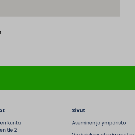
n
ot
Sivut
en kunta
Asuminen ja ympäristö
n tie 2
Varhaiskasvatus ja opetus