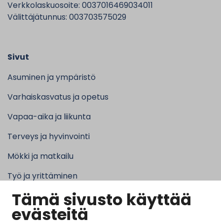
Verkkolaskuosoite: 0037016469034011
Välittäjätunnus: 003703575029
Sivut
Asuminen ja ympäristö
Varhaiskasvatus ja opetus
Vapaa-aika ja liikunta
Terveys ja hyvinvointi
Mökki ja matkailu
Työ ja yrittäminen
Tämä sivusto käyttää
Kunta ja hallinto
evästeitä