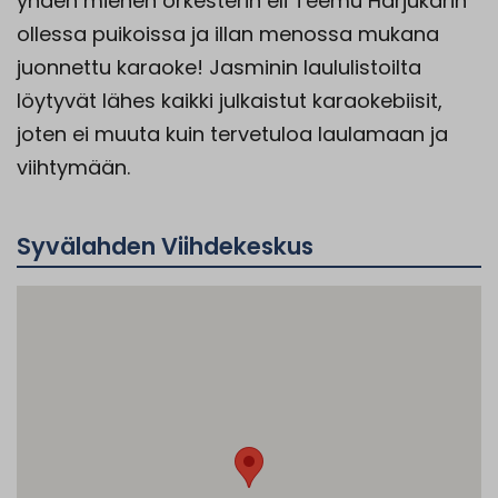
yhden miehen orkesterin eli Teemu Harjukarin
ollessa puikoissa ja illan menossa mukana
juonnettu karaoke! Jasminin laululistoilta
löytyvät lähes kaikki julkaistut karaokebiisit,
joten ei muuta kuin tervetuloa laulamaan ja
viihtymään.
Syvälahden Viihdekeskus