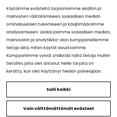
Käytämme evästeitä tarjoamamme sisällön ja
Suosituimmat sivut
mainosten räätälöimiseen, sosiaalisen median
ominaisuuksien tukemiseen ja kävijämäärämme
Esityslistat, pöytäkirjat, viranhaltijapäätökset ja
analysoimiseen. Lisäksi jaamme sosiaalisen median,
kuulutukset
mainosalan ja analytiikka-alan kumppaneillemme
Tietoa ja ohjeistusta koronavirukseen liittyen
tietoja siitä, miten käytät sivustoamme.
Asiointipiste
Kumppanimme voivat yhdistää näitä tietoja muihin
tietoihin, joita olet antanut heille tai joita on
Sähköinen asiointi
kerätty, kun olet käyttänyt heidän palvelujaan.
Yhteydenotto
Karttapalvelu
Salli kaikki
Tilavaraus
Kuntosali
Vain välttämättömät evästeet
Ruokalistat