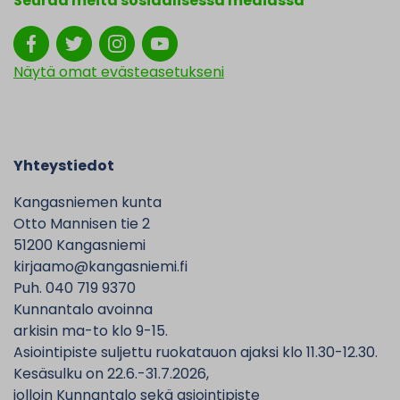
Seuraa meitä sosiaalisessa mediassa
Näytä omat evästeasetukseni
Yhteystiedot
Kangasniemen kunta
Otto Mannisen tie 2
51200 Kangasniemi
kirjaamo@kangasniemi.fi
Puh. 040 719 9370
Kunnantalo avoinna
arkisin ma-to klo 9-15.
Asiointipiste suljettu ruokatauon ajaksi klo 11.30-12.30.
Kesäsulku on 22.6.-31.7.2026,
jolloin Kunnantalo sekä asiointipiste