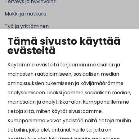
Terveys ja hyvinvointi
Mökki ja matkailu
Työ ja yrittäminen
Tämä sivusto käyttää
Kunta ja hallinto
evästeitä
Käytämme evästeitä tarjoamamme sisällön ja
Suosituimmat sivut
mainosten räätälöimiseen, sosiaalisen median
ominaisuuksien tukemiseen ja kävijämäärämme
Esityslistat, pöytäkirjat, viranhaltijapäätökset ja
analysoimiseen. Lisäksi jaamme sosiaalisen median,
kuulutukset
mainosalan ja analytiikka-alan kumppaneillemme
Tietoa ja ohjeistusta koronavirukseen liittyen
tietoja siitä, miten käytät sivustoamme.
Asiointipiste
Kumppanimme voivat yhdistää näitä tietoja muihin
tietoihin, joita olet antanut heille tai joita on
Sähköinen asiointi