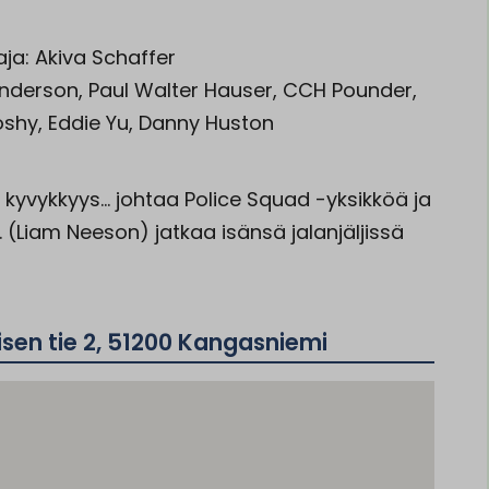
aja: Akiva Schaffer
nderson, Paul Walter Hauser, CCH Pounder,
oshy, Eddie Yu, Danny Huston
a kyvykkyys… johtaa Police Squad -yksikköä ja
 (Liam Neeson) jatkaa isänsä jalanjäljissä
sen tie 2, 51200 Kangasniemi