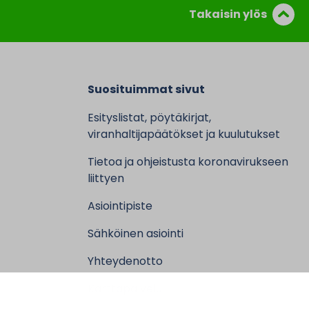
Takaisin ylös
Suosituimmat sivut
Esityslistat, pöytäkirjat,
viranhaltijapäätökset ja kuulutukset
Tietoa ja ohjeistusta koronavirukseen
liittyen
Asiointipiste
Sähköinen asiointi
Yhteydenotto
Karttapalvelu