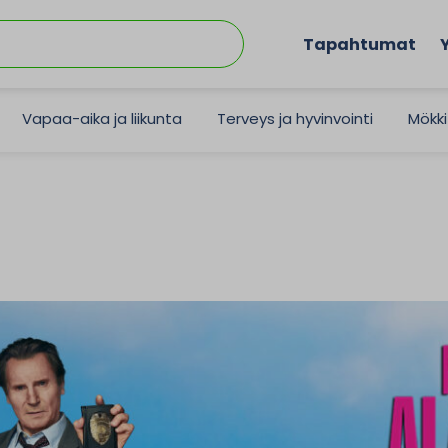
Tapahtumat
Vapaa-aika ja liikunta
Terveys ja hyvinvointi
Mökki