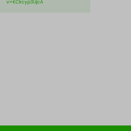
v=KCkcyp3UjcA