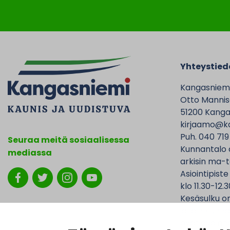
Yhteystied
Kangasniem
Otto Mannise
51200 Kanga
kirjaamo@ka
Puh. 040 719
Seuraa meitä sosiaalisessa
Kunnantalo 
mediassa
arkisin ma-t
Asiointipiste
klo 11.30-12.3
Kesäsulku on
jolloin Kunna
ovat avoinna