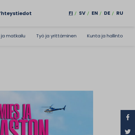
FI
SV
EN
DE
RU
Yhteystiedot
 ja matkailu
Työ ja yrittäminen
Kunta ja hallinto