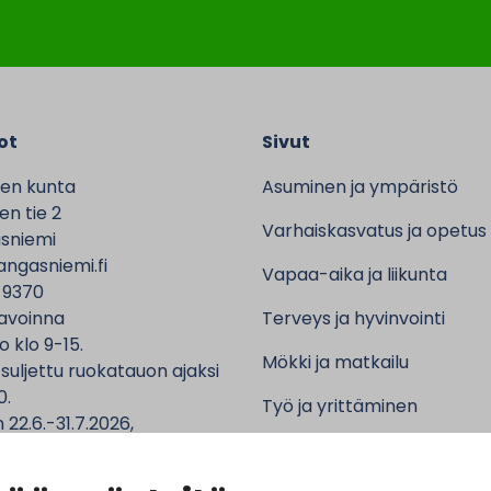
ot
Sivut
en kunta
Asuminen ja ympäristö
n tie 2
Varhaiskasvatus ja opetus
sniemi
ngasniemi.fi
Vapaa-aika ja liikunta
 9370
avoinna
Terveys ja hyvinvointi
o klo 9-15.
Mökki ja matkailu
 suljettu ruokatauon ajaksi
0.
Työ ja yrittäminen
 22.6.-31.7.2026,
ntalo sekä asiointipiste
Kunta ja hallinto
 ma-to klo 9-12.