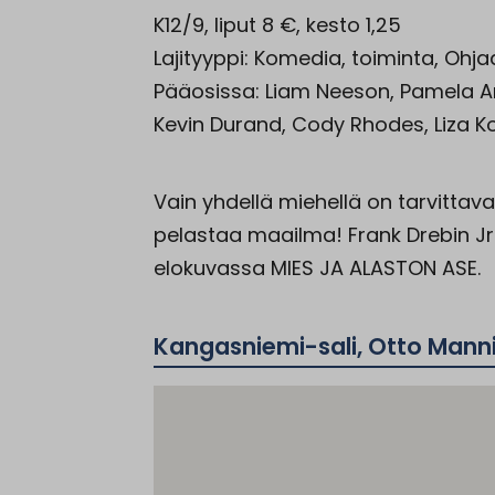
K12/9, liput 8 €, kesto 1,25
Lajityyppi: Komedia, toiminta, Ohja
Pääosissa: Liam Neeson, Pamela A
Kevin Durand, Cody Rhodes, Liza K
Vain yhdellä miehellä on tarvittav
pelastaa maailma! Frank Drebin Jr.
elokuvassa MIES JA ALASTON ASE.
Kangasniemi-sali, Otto Manni