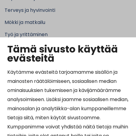
Terveys ja hyvinvointi
Mökki ja matkailu
Työ ja yrittäminen
Tämä sivusto käyttää
Kunta ja hallinto
evästeitä
Käytämme evästeitä tarjoamamme sisällön ja
Suosituimmat sivut
mainosten räätälöimiseen, sosiaalisen median
ominaisuuksien tukemiseen ja kävijämäärämme
Esityslistat, pöytäkirjat, viranhaltijapäätökset ja
analysoimiseen. Lisäksi jaamme sosiaalisen median,
kuulutukset
mainosalan ja analytiikka-alan kumppaneillemme
Tietoa ja ohjeistusta koronavirukseen liittyen
tietoja siitä, miten käytät sivustoamme.
Asiointipiste
Kumppanimme voivat yhdistää näitä tietoja muihin
tietoihin, joita olet antanut heille tai joita on