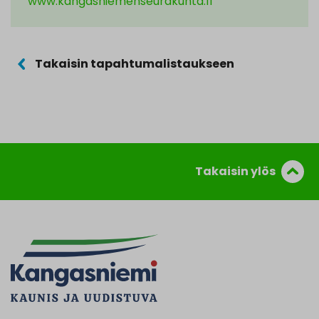
www.kangasniemenseurakunta.fi
Takaisin tapahtumalistaukseen
Takaisin ylös