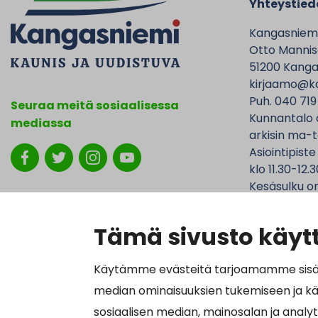
Yhteystied
Kangasniem
Otto Mannise
51200 Kanga
kirjaamo@ka
Puh. 040 719
Seuraa meitä sosiaalisessa
Kunnantalo 
mediassa
arkisin ma-t
Asiointipiste
klo 11.30-12.3
Kesäsulku on
jolloin Kunna
ovat avoinna
Tämä sivusto käytt
Käytämme evästeitä tarjoamamme sisällö
median ominaisuuksien tukemiseen ja k
Laskutustied
sosiaalisen median, mainosalan ja analy