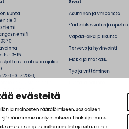
ot
Sivut
en kunta
Asuminen ja ympäristö
n tie 2
Varhaiskasvatus ja opetus
sniemi
ngasniemi.fi
Vapaa-aika ja liikunta
 9370
avoinna
Terveys ja hyvinvointi
o klo 9-15.
Mökki ja matkailu
 suljettu ruokatauon ajaksi
0.
Työ ja yrittäminen
 22.6.-31.7.2026,
ntalo sekä asiointipiste
Kunta ja hallinto
 ma-to klo 9-12.
ää evästeitä
n ja mainosten räätälöimiseen, sosiaalisen
ävijämäärämme analysoimiseen. Lisäksi jaamme
ot:
tiikka-alan kumppaneillemme tietoja siitä, miten