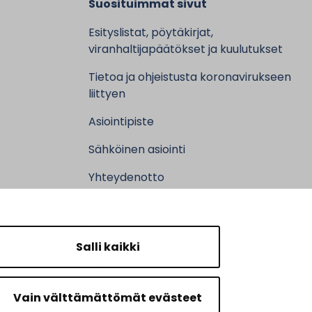
Suosituimmat sivut
Esityslistat, pöytäkirjat,
viranhaltijapäätökset ja kuulutukset
Tietoa ja ohjeistusta koronavirukseen
liittyen
Asiointipiste
Sähköinen asiointi
Yhteydenotto
Karttapalvelu
Tilavaraus
Salli kaikki
Kuntosali
Ruokalistat
Vain välttämättömät evästeet