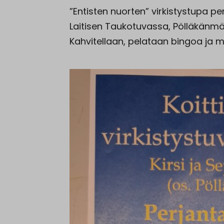
”Entisten nuorten” virkistystupa per
Laitisen Taukotuvassa, Pölläkänmäen
Kahvitellaan, pelataan bingoa ja m