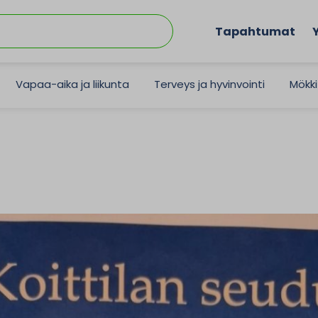
Tapahtumat
Vapaa-aika ja liikunta
Terveys ja hyvinvointi
Mökki