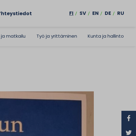
FI
SV
EN
DE
RU
Yhteystiedot
 ja matkailu
Työ ja yrittäminen
Kunta ja hallinto