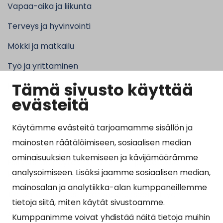
Vapaa-aika ja liikunta
Terveys ja hyvinvointi
Mökki ja matkailu
Työ ja yrittäminen
Tämä sivusto käyttää
Kunta ja hallinto
evästeitä
Käytämme evästeitä tarjoamamme sisällön ja
Suosituimmat sivut
mainosten räätälöimiseen, sosiaalisen median
ominaisuuksien tukemiseen ja kävijämäärämme
Esityslistat, pöytäkirjat, viranhaltijapäätökset ja
analysoimiseen. Lisäksi jaamme sosiaalisen median,
kuulutukset
mainosalan ja analytiikka-alan kumppaneillemme
Tietoa ja ohjeistusta koronavirukseen liittyen
tietoja siitä, miten käytät sivustoamme.
Asiointipiste
Kumppanimme voivat yhdistää näitä tietoja muihin