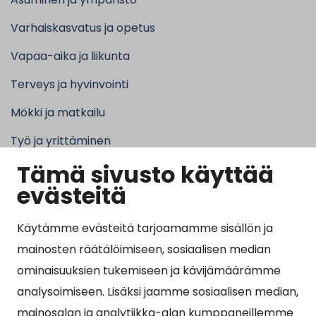
Varhaiskasvatus ja opetus
Vapaa-aika ja liikunta
Terveys ja hyvinvointi
Mökki ja matkailu
Työ ja yrittäminen
Tämä sivusto käyttää
Kunta ja hallinto
evästeitä
Käytämme evästeitä tarjoamamme sisällön ja
Suosituimmat sivut
mainosten räätälöimiseen, sosiaalisen median
ominaisuuksien tukemiseen ja kävijämäärämme
Esityslistat, pöytäkirjat, viranhaltijapäätökset ja
analysoimiseen. Lisäksi jaamme sosiaalisen median,
kuulutukset
mainosalan ja analytiikka-alan kumppaneillemme