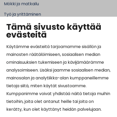
Mökki ja matkailu
Työ ja yrittäminen
Tämä sivusto käyttää
Kunta ja hallinto
evästeitä
Käytämme evästeitä tarjoamamme sisällön ja
Suosituimmat sivut
mainosten räätälöimiseen, sosiaalisen median
ominaisuuksien tukemiseen ja kävijämäärämme
Esityslistat, pöytäkirjat, viranhaltijapäätökset ja
analysoimiseen. Lisäksi jaamme sosiaalisen median,
kuulutukset
mainosalan ja analytiikka-alan kumppaneillemme
Tietoa ja ohjeistusta koronavirukseen liittyen
tietoja siitä, miten käytät sivustoamme.
Asiointipiste
Kumppanimme voivat yhdistää näitä tietoja muihin
tietoihin, joita olet antanut heille tai joita on
Sähköinen asiointi
kerätty, kun olet käyttänyt heidän palvelujaan.
Yhteydenotto