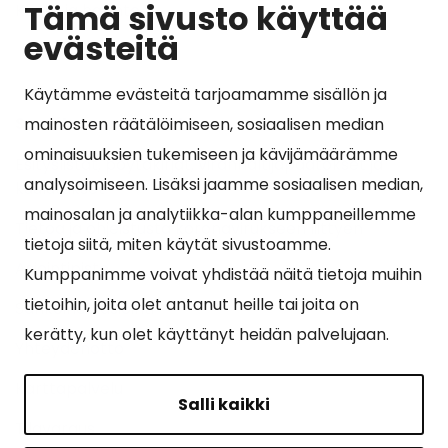
Tämä sivusto käyttää
Kunta ja hallinto
evästeitä
Käytämme evästeitä tarjoamamme sisällön ja
Suosituimmat sivut
mainosten räätälöimiseen, sosiaalisen median
ominaisuuksien tukemiseen ja kävijämäärämme
Esityslistat, pöytäkirjat, viranhaltijapäätökset ja
analysoimiseen. Lisäksi jaamme sosiaalisen median,
kuulutukset
mainosalan ja analytiikka-alan kumppaneillemme
Tietoa ja ohjeistusta koronavirukseen liittyen
tietoja siitä, miten käytät sivustoamme.
Asiointipiste
Kumppanimme voivat yhdistää näitä tietoja muihin
tietoihin, joita olet antanut heille tai joita on
Sähköinen asiointi
kerätty, kun olet käyttänyt heidän palvelujaan.
Yhteydenotto
Karttapalvelu
Salli kaikki
Tilavaraus