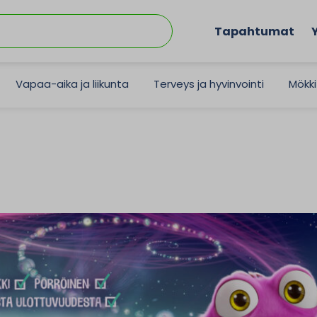
Tapahtumat
Vapaa-aika ja liikunta
Terveys ja hyvinvointi
Mökki