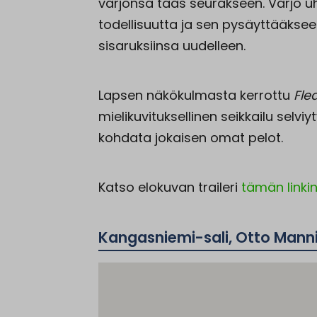
varjonsa taas seurakseen. Varjo u
todellisuutta ja sen pysäyttääks
sisaruksiinsa uudelleen.
Lapsen näkökulmasta kerrottu
Fle
mielikuvituksellinen seikkailu selv
kohdata jokaisen omat pelot.
Katso elokuvan traileri
tämän linki
Kangasniemi-sali, Otto Manni