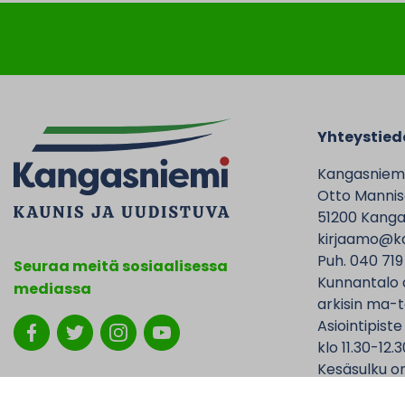
Yhteystied
Kangasniem
Otto Mannise
51200 Kanga
kirjaamo@ka
Puh. 040 719
Seuraa meitä sosiaalisessa
Kunnantalo 
mediassa
arkisin ma-t
Asiointipiste
klo 11.30-12.3
Kesäsulku on
jolloin Kunna