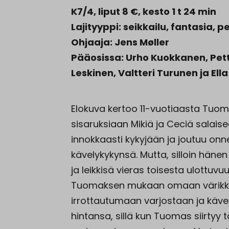
K7/4, liput 8 €, kesto 1 t 24 min
Lajityyppi: seikkailu, fantasia,
Ohjaaja: Jens Møller
Pääosissa: Urho Kuokkanen, Pett
Leskinen, Valtteri Turunen ja Ell
Elokuva kertoo 11-vuotiaasta Tuo
sisaruksiaan Mikiä ja Ceciä salais
innokkaasti kykyjään ja joutuu o
kävelykykynsä. Mutta, silloin häne
ja leikkisä vieras toisesta ulottuvu
Tuomaksen mukaan omaan värikk
irrottautumaan varjostaan ja käve
hintansa, sillä kun Tuomas siirtyy