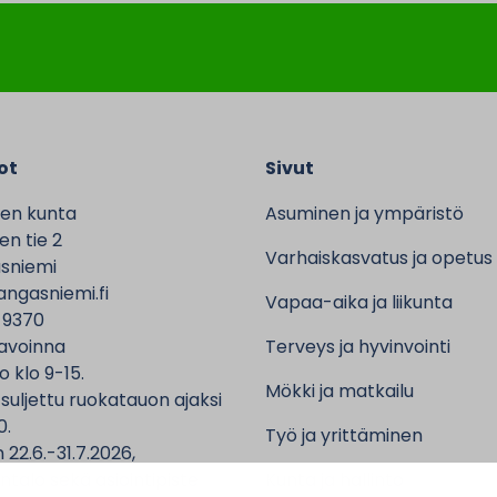
ot
Sivut
en kunta
Asuminen ja ympäristö
n tie 2
Varhaiskasvatus ja opetus
sniemi
ngasniemi.fi
Vapaa-aika ja liikunta
 9370
avoinna
Terveys ja hyvinvointi
o klo 9-15.
Mökki ja matkailu
 suljettu ruokatauon ajaksi
0.
Työ ja yrittäminen
 22.6.-31.7.2026,
ntalo sekä asiointipiste
Kunta ja hallinto