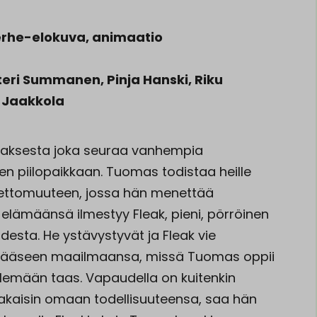
 perhe-elokuva, animaatio
eri Summanen, Pinja Hanski, Riku
a Jaakkola
maksesta joka seuraa vanhempia
een piilopaikkaan. Tuomas todistaa heille
nnettomuuteen, jossa hän menettää
n elämäänsä ilmestyy Fleak, pieni, pörröinen
udesta. He ystävystyvät ja Fleak vie
ääseen maailmaansa, missä Tuomas oppii
lemään taas. Vapaudella on kuitenkin
 takaisin omaan todellisuuteensa, saa hän