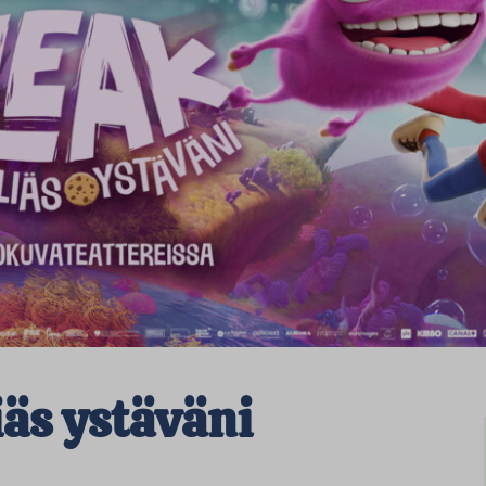
iäs ystäväni