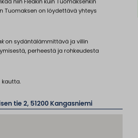
hkaa niin Fleakin kuin Tuomaksenkin
een Tuomaksen on löydettävä yhteys
ak
on sydäntälämmittävä ja villin
iytymisestä, perheestä ja rohkeudesta
n
kautta.
sen tie 2, 51200 Kangasniemi