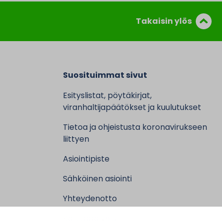
Takaisin ylös
Suosituimmat sivut
Esityslistat, pöytäkirjat,
viranhaltijapäätökset ja kuulutukset
Tietoa ja ohjeistusta koronavirukseen
liittyen
Asiointipiste
Sähköinen asiointi
Yhteydenotto
Karttapalvelu