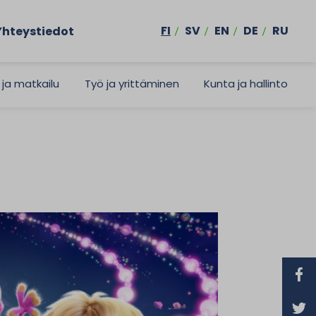
FI
SV
EN
DE
RU
Yhteystiedot
 ja matkailu
Työ ja yrittäminen
Kunta ja hallinto