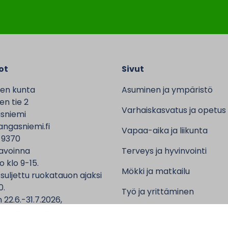
ot
Sivut
en kunta
Asuminen ja ympäristö
n tie 2
Varhaiskasvatus ja opetus
sniemi
ngasniemi.fi
Vapaa-aika ja liikunta
 9370
avoinna
Terveys ja hyvinvointi
o klo 9-15.
Mökki ja matkailu
 suljettu ruokatauon ajaksi
0.
Työ ja yrittäminen
 22.6.-31.7.2026,
ntalo sekä asiointipiste
Kunta ja hallinto
 ma-to klo 9-12.