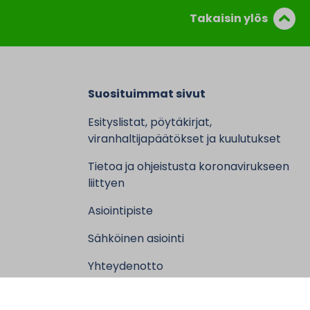
Takaisin ylös
Suosituimmat sivut
Esityslistat, pöytäkirjat,
viranhaltijapäätökset ja kuulutukset
Tietoa ja ohjeistusta koronavirukseen
liittyen
Asiointipiste
Sähköinen asiointi
Yhteydenotto
Karttapalvelu