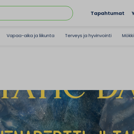
Tapahtumat
Vapaa-aika ja liikunta
Terveys ja hyvinvointi
Mökki