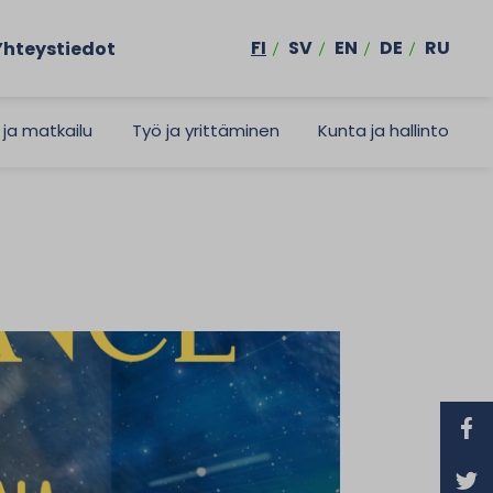
FI
SV
EN
DE
RU
Yhteystiedot
 ja matkailu
Työ ja yrittäminen
Kunta ja hallinto