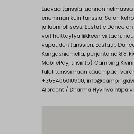
Luovaa tanssia luonnon helmassa L
enemmän kuin tanssia. Se on kehon ja
ja luonnollisesti. Ecstatic Dance o
voit heittäytyä liikkeen virtaan, na
vapauden tanssien. Ecstatic Danc
Kangasniemellä, perjantaina 8.8. k
MobilePay, tilisiirto) Camping Kivi
tulet tanssimaan kauempaa, vara
+358405010900, info@campingkivini
Albrecht / Dharma Hyvinvointipalve