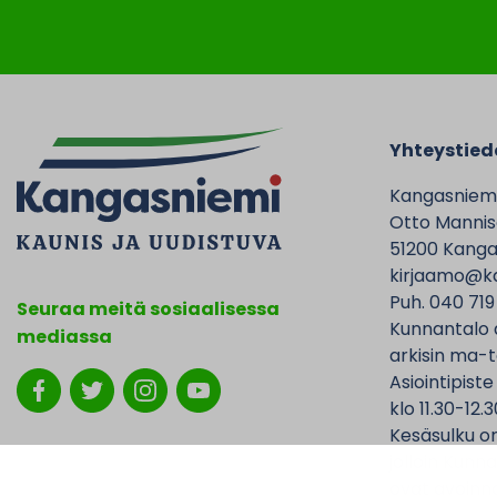
Yhteystied
Kangasniem
Otto Mannise
51200 Kanga
kirjaamo@ka
Puh. 040 719
Seuraa meitä sosiaalisessa
Kunnantalo 
mediassa
arkisin ma-t
Asiointipiste
klo 11.30-12.3
Kesäsulku on
jolloin Kunna
ovat avoinna