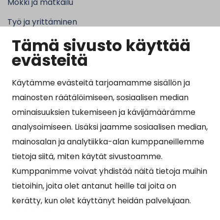
Mökki ja matkailu
Työ ja yrittäminen
Tämä sivusto käyttää
Kunta ja hallinto
evästeitä
Käytämme evästeitä tarjoamamme sisällön ja
Suosituimmat sivut
mainosten räätälöimiseen, sosiaalisen median
ominaisuuksien tukemiseen ja kävijämäärämme
Esityslistat, pöytäkirjat, viranhaltijapäätökset ja
analysoimiseen. Lisäksi jaamme sosiaalisen median,
kuulutukset
mainosalan ja analytiikka-alan kumppaneillemme
Tietoa ja ohjeistusta koronavirukseen liittyen
tietoja siitä, miten käytät sivustoamme.
Asiointipiste
Kumppanimme voivat yhdistää näitä tietoja muihin
tietoihin, joita olet antanut heille tai joita on
Sähköinen asiointi
kerätty, kun olet käyttänyt heidän palvelujaan.
Yhteydenotto