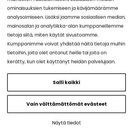
ominaisuuksien tukemiseen ja kävijämäärämme
Esityslistat, pöytäkirjat, viranhaltijapäätökset ja
analysoimiseen. Lisäksi jaamme sosiaalisen median,
kuulutukset
mainosalan ja analytiikka-alan kumppaneillemme
Tietoa ja ohjeistusta koronavirukseen liittyen
tietoja siitä, miten käytät sivustoamme.
Asiointipiste
Kumppanimme voivat yhdistää näitä tietoja muihin
tietoihin, joita olet antanut heille tai joita on
Sähköinen asiointi
kerätty, kun olet käyttänyt heidän palvelujaan.
Yhteydenotto
Karttapalvelu
Salli kaikki
Tilavaraus
Kuntosali
Vain välttämättömät evästeet
Ruokalistat
Näytä tiedot