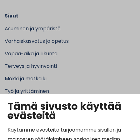
Sivut
Asuminen ja ympäristö
Varhaiskasvatus ja opetus
Vapaa-aika ja liikunta
Terveys ja hyvinvointi
Mökki ja matkailu
Työ ja yrittäminen
Tämä sivusto käyttää
Kunta ja hallinto
evästeitä
Käytämme evästeitä tarjoamamme sisällön ja
Suosituimmat sivut
mainosten räätälöimiseen, sosiaalisen median