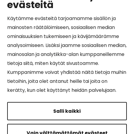
evästeitä
Käytämme evästeitä tarjoamamme sisällön ja
Suosituimmat sivut
mainosten räätälöimiseen, sosiaalisen median
ominaisuuksien tukemiseen ja kävijämäärämme
Esityslistat, pöytäkirjat, viranhaltijapäätökset ja
analysoimiseen. Lisäksi jaamme sosiaalisen median,
kuulutukset
mainosalan ja analytiikka-alan kumppaneillemme
Tietoa ja ohjeistusta koronavirukseen liittyen
tietoja siitä, miten käytät sivustoamme.
Asiointipiste
Kumppanimme voivat yhdistää näitä tietoja muihin
tietoihin, joita olet antanut heille tai joita on
Sähköinen asiointi
kerätty, kun olet käyttänyt heidän palvelujaan.
Yhteydenotto
Karttapalvelu
Salli kaikki
Tilavaraus
Kuntosali
Vain välttämättömät evästeet