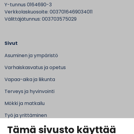
Y-tunnus 0164690-3
Verkkolaskuosoite: 0037016469034011
Välittäjätunnus: 003703575029
Sivut
Asuminen ja ympäristö
Varhaiskasvatus ja opetus
Vapaa-aika ja liikunta
Terveys ja hyvinvointi
Mökki ja matkailu
Työ ja yrittäminen
Tämä sivusto käyttää
Kunta ja hallinto