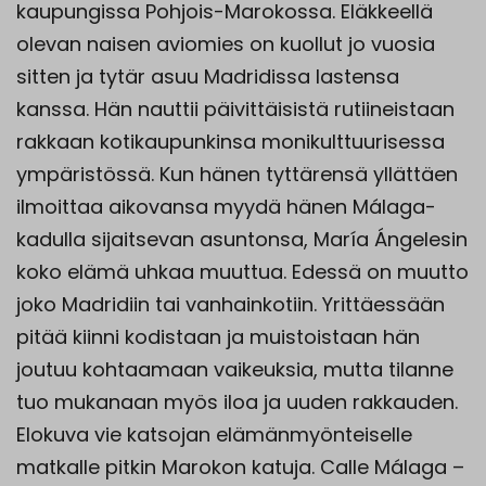
kaupungissa Pohjois-Marokossa. Eläkkeellä
olevan naisen aviomies on kuollut jo vuosia
sitten ja tytär asuu Madridissa lastensa
kanssa. Hän nauttii päivittäisistä rutiineistaan
rakkaan kotikaupunkinsa monikulttuurisessa
ympäristössä. Kun hänen tyttärensä yllättäen
ilmoittaa aikovansa myydä hänen Málaga-
kadulla sijaitsevan asuntonsa, María Ángelesin
koko elämä uhkaa muuttua. Edessä on muutto
joko Madridiin tai vanhainkotiin. Yrittäessään
pitää kiinni kodistaan ja muistoistaan hän
joutuu kohtaamaan vaikeuksia, mutta tilanne
tuo mukanaan myös iloa ja uuden rakkauden.
Elokuva vie katsojan elämänmyönteiselle
matkalle pitkin Marokon katuja. Calle Málaga –