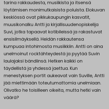
tarina rakkaudesta, musiikista ja itsensä
löytämisen monimutkaisista poluista. Elokuvan
keskiössä ovat pikkukaupungin kasvatit,
muusikonalku Antti ja kirjallisuudenopiskelija
Suvi, jotka tapaavat kotibileissä ja rakastuvat
ensisilmäyksellä. Heidän rakkautensa
kumpuaa intohimosta musiikkiin. Antti on aina
unelmoinut rocktähteydestä ja pyytää Suvin
laulajaksi bändiinsä. Hetken kaikki on
täydellistä ja yhdessä jaettua. Kun
menestyksen portit aukeavat vain Suville, Antti
jää miettimään toteutumattomia unelmiaan.
Olivatko he toisilleen oikeita, mutta hetki vain
väärä?