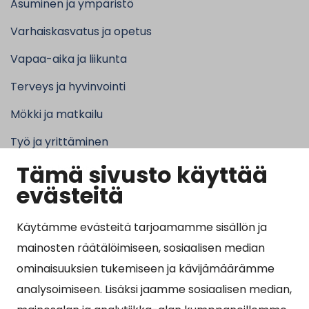
Asuminen ja ympäristö
Varhaiskasvatus ja opetus
Vapaa-aika ja liikunta
Terveys ja hyvinvointi
Mökki ja matkailu
Työ ja yrittäminen
Tämä sivusto käyttää
Kunta ja hallinto
evästeitä
Käytämme evästeitä tarjoamamme sisällön ja
Suosituimmat sivut
mainosten räätälöimiseen, sosiaalisen median
ominaisuuksien tukemiseen ja kävijämäärämme
Esityslistat, pöytäkirjat, viranhaltijapäätökset ja
analysoimiseen. Lisäksi jaamme sosiaalisen median,
kuulutukset