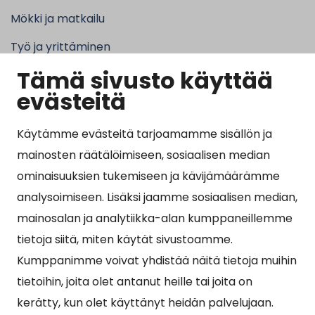
Mökki ja matkailu
Työ ja yrittäminen
Tämä sivusto käyttää
Kunta ja hallinto
evästeitä
Käytämme evästeitä tarjoamamme sisällön ja
Suosituimmat sivut
mainosten räätälöimiseen, sosiaalisen median
ominaisuuksien tukemiseen ja kävijämäärämme
Esityslistat, pöytäkirjat, viranhaltijapäätökset ja
analysoimiseen. Lisäksi jaamme sosiaalisen median,
kuulutukset
mainosalan ja analytiikka-alan kumppaneillemme
Tietoa ja ohjeistusta koronavirukseen liittyen
tietoja siitä, miten käytät sivustoamme.
Asiointipiste
Kumppanimme voivat yhdistää näitä tietoja muihin
tietoihin, joita olet antanut heille tai joita on
Sähköinen asiointi
kerätty, kun olet käyttänyt heidän palvelujaan.
Yhteydenotto