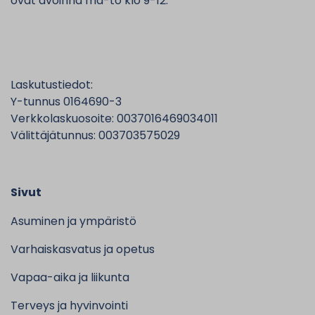
ovat avoinna ma-to klo 9-12.
Laskutustiedot:
Y-tunnus 0164690-3
Verkkolaskuosoite: 0037016469034011
Välittäjätunnus: 003703575029
Sivut
Asuminen ja ympäristö
Varhaiskasvatus ja opetus
Vapaa-aika ja liikunta
Terveys ja hyvinvointi