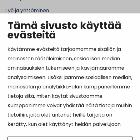
Työ ja yrittäminen
Tämä sivusto käyttää
Kunta ja hallinto
evästeitä
Käytämme evästeitä tarjoamamme sisällön ja
Suosituimmat sivut
mainosten räätälöimiseen, sosiaalisen median
ominaisuuksien tukemiseen ja kävijämäärämme
Esityslistat, pöytäkirjat, viranhaltijapäätökset ja
analysoimiseen. Lisäksi jaamme sosiaalisen median,
kuulutukset
mainosalan ja analytiikka-alan kumppaneillemme
Tietoa ja ohjeistusta koronavirukseen liittyen
tietoja siitä, miten käytät sivustoamme.
Asiointipiste
Kumppanimme voivat yhdistää näitä tietoja muihin
tietoihin, joita olet antanut heille tai joita on
Sähköinen asiointi
kerätty, kun olet käyttänyt heidän palvelujaan.
Yhteydenotto