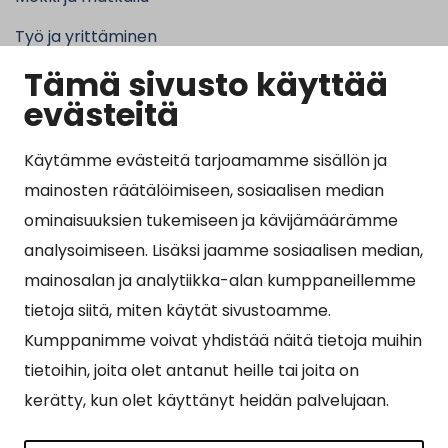
Työ ja yrittäminen
Tämä sivusto käyttää
Kunta ja hallinto
evästeitä
Käytämme evästeitä tarjoamamme sisällön ja
Suosituimmat sivut
mainosten räätälöimiseen, sosiaalisen median
ominaisuuksien tukemiseen ja kävijämäärämme
Esityslistat, pöytäkirjat, viranhaltijapäätökset ja
analysoimiseen. Lisäksi jaamme sosiaalisen median,
kuulutukset
mainosalan ja analytiikka-alan kumppaneillemme
Tietoa ja ohjeistusta koronavirukseen liittyen
tietoja siitä, miten käytät sivustoamme.
Asiointipiste
Kumppanimme voivat yhdistää näitä tietoja muihin
tietoihin, joita olet antanut heille tai joita on
Sähköinen asiointi
kerätty, kun olet käyttänyt heidän palvelujaan.
Yhteydenotto