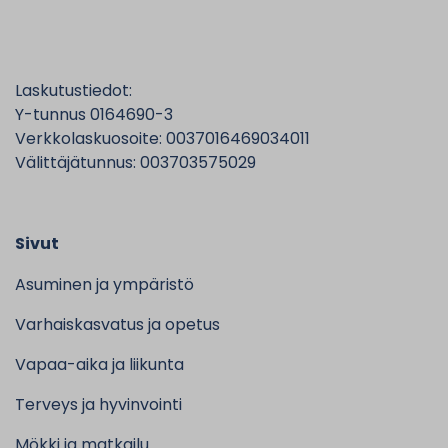
Laskutustiedot:
Y-tunnus 0164690-3
Verkkolaskuosoite: 0037016469034011
Välittäjätunnus: 003703575029
Sivut
Asuminen ja ympäristö
Varhaiskasvatus ja opetus
Vapaa-aika ja liikunta
Terveys ja hyvinvointi
Mökki ja matkailu