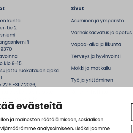
ot
Sivut
en kunta
Asuminen ja ympäristö
n tie 2
Varhaiskasvatus ja opetus
sniemi
ngasniemi.fi
Vapaa-aika ja liikunta
 9370
avoinna
Terveys ja hyvinvointi
o klo 9-15.
Mökki ja matkailu
 suljettu ruokatauon ajaksi
0.
Työ ja yrittäminen
 22.6.-31.7.2026,
ntalo sekä asiointipiste
Kunta ja hallinto
 ma-to klo 9-12.
ää evästeitä
n ja mainosten räätälöimiseen, sosiaalisen
ävijämäärämme analysoimiseen. Lisäksi jaamme