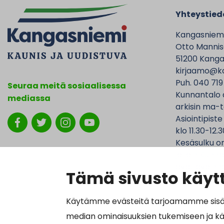
Yhteystied
Kangasniem
Otto Mannise
51200 Kanga
kirjaamo@ka
Puh. 040 719
Seuraa meitä sosiaalisessa
Kunnantalo 
mediassa
arkisin ma-t
Asiointipiste
klo 11.30-12.3
Kesäsulku on
jolloin Kunna
ovat avoinna
Tämä sivusto käytt
Käytämme evästeitä tarjoamamme sisällö
median ominaisuuksien tukemiseen ja k