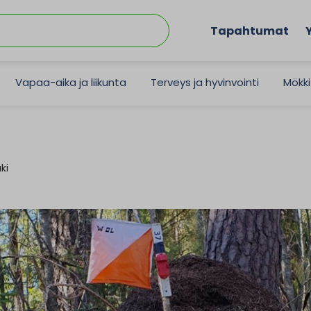
Tapahtumat
Vapaa-aika ja liikunta
Terveys ja hyvinvointi
Mökki
ki