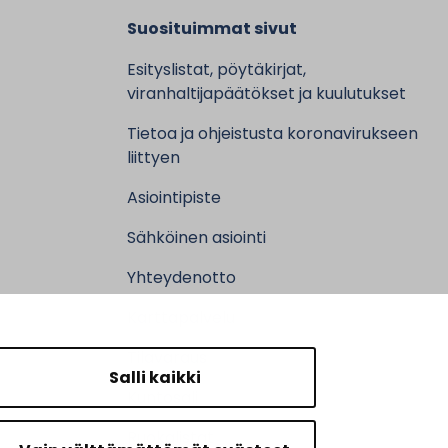
Suosituimmat sivut
Esityslistat, pöytäkirjat,
viranhaltijapäätökset ja kuulutukset
Tietoa ja ohjeistusta koronavirukseen
liittyen
Asiointipiste
Sähköinen asiointi
Yhteydenotto
Karttapalvelu
Tilavaraus
Salli kaikki
Kuntosali
Ruokalistat