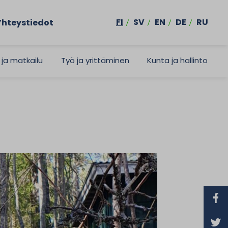
FI
SV
EN
DE
RU
Yhteystiedot
 ja matkailu
Työ ja yrittäminen
Kunta ja hallinto