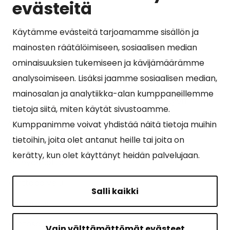
evästeitä
Käytämme evästeitä tarjoamamme sisällön ja
Suosituimmat sivut
mainosten räätälöimiseen, sosiaalisen median
ominaisuuksien tukemiseen ja kävijämäärämme
Esityslistat, pöytäkirjat, viranhaltijapäätökset ja
analysoimiseen. Lisäksi jaamme sosiaalisen median,
kuulutukset
mainosalan ja analytiikka-alan kumppaneillemme
Tietoa ja ohjeistusta koronavirukseen liittyen
tietoja siitä, miten käytät sivustoamme.
Asiointipiste
Kumppanimme voivat yhdistää näitä tietoja muihin
tietoihin, joita olet antanut heille tai joita on
Sähköinen asiointi
kerätty, kun olet käyttänyt heidän palvelujaan.
Yhteydenotto
Karttapalvelu
Salli kaikki
Tilavaraus
Kuntosali
Vain välttämättömät evästeet