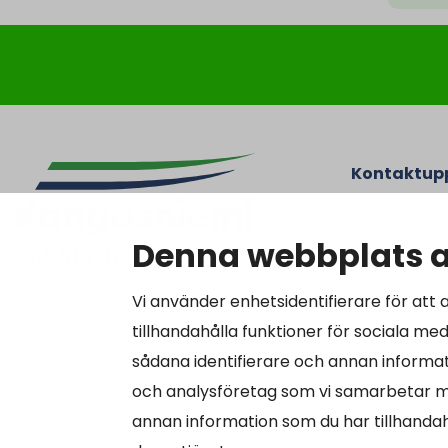
Kontaktupp
Kangasniem
Otto Mannise
Denna webbplats 
51200 Kanga
kirjaamo@ka
Vi använder enhetsidentifierare för att
Tel. 040 719
Följ oss på sociala medier
tillhandahålla funktioner för sociala med
Y-tunnus 01
sådana identifierare och annan informat
och analysföretag som vi samarbetar m
Öppet
annan information som du har tillhandahå
Show my cookie settings
Mån -fre 9-