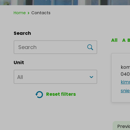
Home
Contacts
Search
All
A
Unit
kom
040
All
kim
snie
Reset filters
Previ