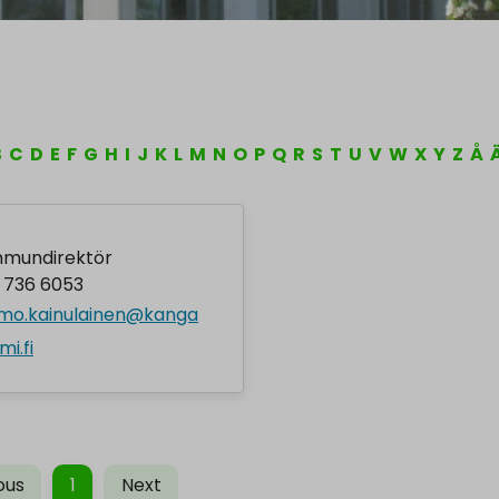
B
C
D
E
F
G
H
I
J
K
L
M
N
O
P
Q
R
S
T
U
V
W
X
Y
Z
Å
mundirektör
 736 6053
mo.kainulainen@kanga
mi.fi
ous
1
Next