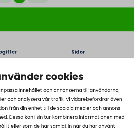
gifter
Sidor
en kunta
Om Kangasniemi
n tie 2
använder cookies
Stugor och turism
sniemi
ngasniemi.fi
 anpassa innehållet och annonserna till användarna,
 9370
ier och analysera vår trafik. Vi vidarebefordrar även
64690-3
ion från din enhet till de sociala medier och annons-
ed. Dessa kan i sin tur kombinera informationen med
llit eller som de har samlat in när du har använt
15.