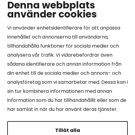
Denna webbplats
använder cookies
Kontaktuppgifter
Vi använder enhetsidentifierare för att anpassa
Kangasniemen kunta
innehållet och annonserna till användarna,
Otto Mannisen tie 2
tillhandahålla funktioner för sociala medier och
51200 Kangasniemi
analysera vår trafik. Vi vidarebefordrar även
kirjaamo@kangasniemi.fi
sådana identifierare och annan information från
Tel. 040 719 9370
din enhet till de sociala medier och annons- och
Y-tunnus 0164690-3
analysföretag som vi samarbetar med. Dessa kan i
sin tur kombinera informationen med annan
Öppet
information som du har tillhandahållit eller som de
Mån -fre 9-15.
har samlat in när du har använt deras tjänster.
Tillåt alla
Sidor