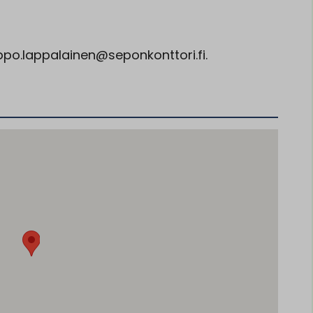
ppo.lappalainen@seponkonttori.fi.