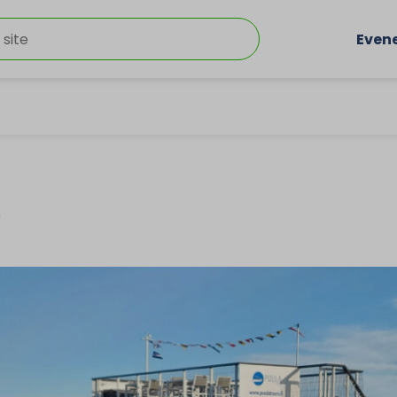
Even
n