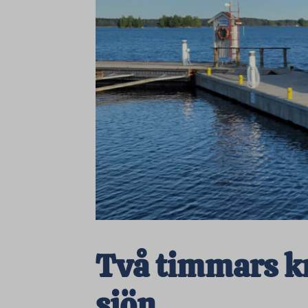
Två timmars k
sjön