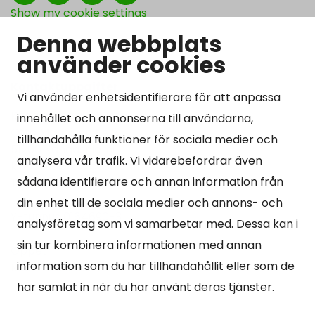
Show my cookie settings
Denna webbplats
använder cookies
Kontaktuppgifter
Vi använder enhetsidentifierare för att anpassa
Kangasniemen kunta
innehållet och annonserna till användarna,
Otto Mannisen tie 2
tillhandahålla funktioner för sociala medier och
51200 Kangasniemi
analysera vår trafik. Vi vidarebefordrar även
kirjaamo@kangasniemi.fi
sådana identifierare och annan information från
Tel. 040 719 9370
din enhet till de sociala medier och annons- och
Y-tunnus 0164690-3
analysföretag som vi samarbetar med. Dessa kan i
sin tur kombinera informationen med annan
Öppet
information som du har tillhandahållit eller som de
Mån -fre 9-15.
har samlat in när du har använt deras tjänster.