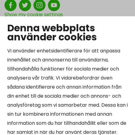
Show my cookie settings
Denna webbplats
använder cookies
Kontaktuppgifter
Vi använder enhetsidentifierare för att anpassa
Kangasniemen kunta
innehållet och annonserna till användarna,
Otto Mannisen tie 2
tillhandahålla funktioner för sociala medier och
51200 Kangasniemi
analysera vår trafik. Vi vidarebefordrar även
kirjaamo@kangasniemi.fi
sådana identifierare och annan information från
Tel. 040 719 9370
din enhet till de sociala medier och annons- och
Y-tunnus 0164690-3
analysföretag som vi samarbetar med. Dessa kan i
sin tur kombinera informationen med annan
Öppet
information som du har tillhandahållit eller som de
Mån -fre 9-15.
har samlat in när du har använt deras tjänster.