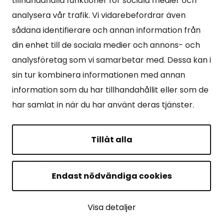
tillhandahålla funktioner för sociala medier och
51200 Kangasniemi
analysera vår trafik. Vi vidarebefordrar även
kirjaamo@kangasniemi.fi
sådana identifierare och annan information från
Tel. 040 719 9370
din enhet till de sociala medier och annons- och
Y-tunnus 0164690-3
analysföretag som vi samarbetar med. Dessa kan i
sin tur kombinera informationen med annan
Öppet
information som du har tillhandahållit eller som de
Mån -fre 9-15.
har samlat in när du har använt deras tjänster.
Tillåt alla
Sidor
Om Kangasniemi
Endast nödvändiga cookies
Stugor och turism
Visa detaljer