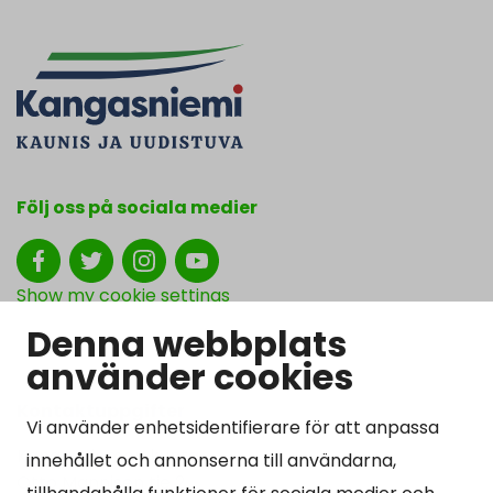
Följ oss på sociala medier
Show my cookie settings
Denna webbplats
använder cookies
Kontaktuppgifter
Vi använder enhetsidentifierare för att anpassa
Kangasniemen kunta
innehållet och annonserna till användarna,
Otto Mannisen tie 2