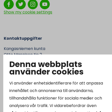
Show my cookie settings
Kontaktuppgifter
Kangasniemen kunta
Otto Mannisen tie 2
51200 Kangasniemi
Denna webbplats
kirjaamo@kangasniemi.fi
använder cookies
Tel. 040 719 9370
Vi använder enhetsidentifierare för att anpassa
Y-tunnus 0164690-3
innehållet och annonserna till användarna,
Öppet
tillhandahålla funktioner för sociala medier och
Mån -fre 9-15.
analysera vår trafik. Vi vidarebefordrar även