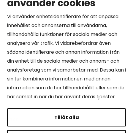
använder cookies
Kontaktuppgifter
Vi använder enhetsidentifierare för att anpassa
Kangasniemen kunta
innehållet och annonserna till användarna,
Otto Mannisen tie 2
tillhandahålla funktioner för sociala medier och
51200 Kangasniemi
analysera vår trafik. Vi vidarebefordrar även
kirjaamo@kangasniemi.fi
sådana identifierare och annan information från
Tel. 040 719 9370
din enhet till de sociala medier och annons- och
Y-tunnus 0164690-3
analysföretag som vi samarbetar med. Dessa kan i
sin tur kombinera informationen med annan
Öppet
information som du har tillhandahållit eller som de
Mån -fre 9-15.
har samlat in när du har använt deras tjänster.
Tillåt alla
Sidor
Om Kangasniemi