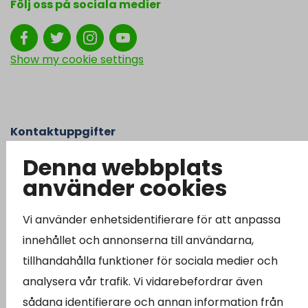
Följ oss på sociala medier
Show my cookie settings
Kontaktuppgifter
Denna webbplats
Kangasniemen kunta
Otto Mannisen tie 2
använder cookies
51200 Kangasniemi
kirjaamo@kangasniemi.fi
Vi använder enhetsidentifierare för att anpassa
Tel. 040 719 9370
innehållet och annonserna till användarna,
Y-tunnus 0164690-3
tillhandahålla funktioner för sociala medier och
analysera vår trafik. Vi vidarebefordrar även
Öppet
sådana identifierare och annan information från