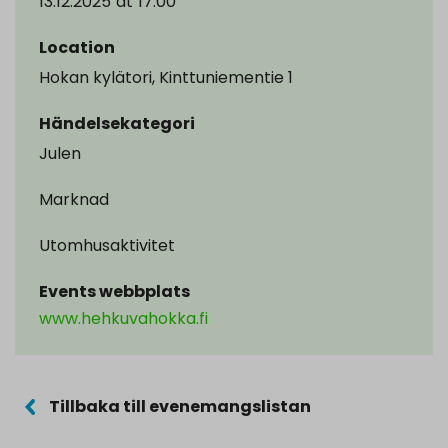
13.12.2025
at
17.00
Location
Hokan kylätori, Kinttuniementie 1
Händelsekategori
Julen
Marknad
Utomhusaktivitet
Events webbplats
www.hehkuvahokka.fi
Tillbaka till evenemangslistan