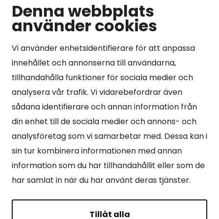
Denna webbplats
använder cookies
Kontaktuppgifter
Vi använder enhetsidentifierare för att anpassa
Kangasniemen kunta
innehållet och annonserna till användarna,
Otto Mannisen tie 2
tillhandahålla funktioner för sociala medier och
51200 Kangasniemi
analysera vår trafik. Vi vidarebefordrar även
kirjaamo@kangasniemi.fi
sådana identifierare och annan information från
Tel. 040 719 9370
din enhet till de sociala medier och annons- och
Y-tunnus 0164690-3
analysföretag som vi samarbetar med. Dessa kan i
sin tur kombinera informationen med annan
Öppet
information som du har tillhandahållit eller som de
Mån -fre 9-15.
har samlat in när du har använt deras tjänster.
Tillåt alla
Sidor