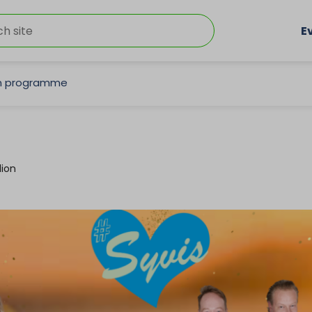
E
on programme
lion