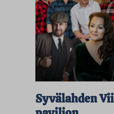
Syvälahden Vi
pavilion