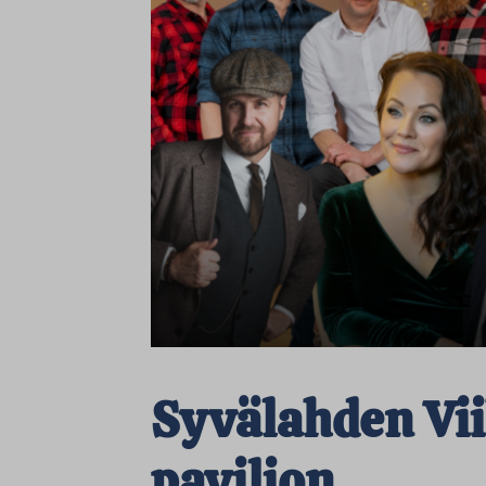
Syvälahden Vi
pavilion