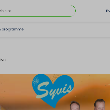
E
on programme
lion