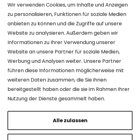
Wir verwenden Cookies, um Inhalte und Anzeigen
Kontakt
zu personalisieren, Funktionen für soziale Medien
Kangasniemen kunta
anbieten zu können und die Zugriffe auf unsere
Otto Mannisen tie 2
Website zu analysieren. Außerdem geben wir
51200 Kangasniemi
Informationen zu Ihrer Verwendung unserer
kirjaamo@kangasniemi.fi
Website an unsere Partner für soziale Medien,
Tel. 040 719 9370
Werbung und Analysen weiter. Unsere Partner
Y-tunnus 0164690-3
führen diese Informationen möglicherweise mit
weiteren Daten zusammen, die Sie ihnen
Geöffnet
bereitgestellt haben oder die sie im Rahmen Ihrer
Mo – Fr 9-15 Uhr.
Nutzung der Dienste gesammelt haben.
Alle zulassen
Seiten
Über Kangasniemi