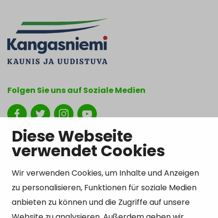
Folgen Sie uns auf Soziale Medien
Show my cookie settings
Diese Webseite
verwendet Cookies
Wir verwenden Cookies, um Inhalte und Anzeigen
Kontakt
zu personalisieren, Funktionen für soziale Medien
Kangasniemen kunta
anbieten zu können und die Zugriffe auf unsere
Otto Mannisen tie 2
Website zu analysieren. Außerdem geben wir