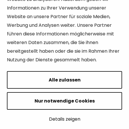
51200 Kangasniemi
Informationen zu Ihrer Verwendung unserer
kirjaamo@kangasniemi.fi
Website an unsere Partner für soziale Medien,
Tel. 040 719 9370
Werbung und Analysen weiter. Unsere Partner
Y-tunnus 0164690-3
führen diese Informationen möglicherweise mit
weiteren Daten zusammen, die Sie ihnen
Geöffnet
bereitgestellt haben oder die sie im Rahmen Ihrer
Mo – Fr 9-15 Uhr.
Nutzung der Dienste gesammelt haben.
Alle zulassen
Seiten
Über Kangasniemi
Nur notwendige Cookies
Tourismus
Details zeigen