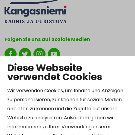
Folgen Sie uns auf Soziale Medien
Show my cookie settings
Diese Webseite
verwendet Cookies
Wir verwenden Cookies, um Inhalte und Anzeigen
Kontakt
zu personalisieren, Funktionen für soziale Medien
Kangasniemen kunta
anbieten zu können und die Zugriffe auf unsere
Otto Mannisen tie 2
Website zu analysieren. Außerdem geben wir
51200 Kangasniemi
Informationen zu Ihrer Verwendung unserer
kirjaamo@kangasniemi.fi