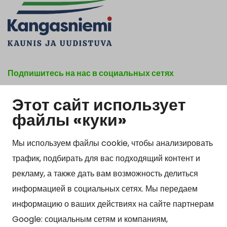
Подпишитесь на нас в социальных сетях
Этот сайт использует
Show my cookie settings
файлы «куки»
Мы используем файлы cookie, чтобы анализировать
трафик, подбирать для вас подходящий контент и
Kонтакт
рекламу, а также дать вам возможность делиться
Kangasniemen kunta
информацией в социальных сетях. Мы передаем
Otto Mannisen tie 2
информацию о ваших действиях на сайте партнерам
51200 Kangasniemi
Google: социальным сетям и компаниям,
kirjaamo@kangasniemi.fi