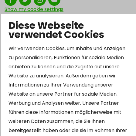
Show my cookie settings
Diese Webseite
verwendet Cookies
Kontakt
Wir verwenden Cookies, um Inhalte und Anzeigen
Kangasniemen kunta
zu personalisieren, Funktionen für soziale Medien
Otto Mannisen tie 2
anbieten zu können und die Zugriffe auf unsere
51200 Kangasniemi
kirjaamo@kangasniemi.fi
Website zu analysieren. Außerdem geben wir
Tel. 040 719 9370
Informationen zu Ihrer Verwendung unserer
Website an unsere Partner für soziale Medien,
Y-tunnus 0164690-3
Werbung und Analysen weiter. Unsere Partner
Geöffnet
führen diese Informationen möglicherweise mit
Mo – Fr 9-15 Uhr.
weiteren Daten zusammen, die Sie ihnen
bereitgestellt haben oder die sie im Rahmen Ihrer