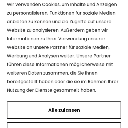
Wir verwenden Cookies, um Inhalte und Anzeigen
Kontakt
zu personalisieren, Funktionen für soziale Medien
Kangasniemen kunta
anbieten zu können und die Zugriffe auf unsere
Otto Mannisen tie 2
Website zu analysieren. Außerdem geben wir
51200 Kangasniemi
Informationen zu Ihrer Verwendung unserer
kirjaamo@kangasniemi.fi
Website an unsere Partner für soziale Medien,
Tel. 040 719 9370
Werbung und Analysen weiter. Unsere Partner
Y-tunnus 0164690-3
führen diese Informationen möglicherweise mit
weiteren Daten zusammen, die Sie ihnen
Geöffnet
bereitgestellt haben oder die sie im Rahmen Ihrer
Mo – Fr 9-15 Uhr.
Nutzung der Dienste gesammelt haben.
Alle zulassen
Seiten
Über Kangasniemi