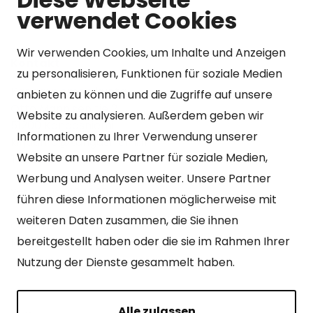
verwendet Cookies
Wir verwenden Cookies, um Inhalte und Anzeigen
Kontakt
zu personalisieren, Funktionen für soziale Medien
Kangasniemen kunta
anbieten zu können und die Zugriffe auf unsere
Otto Mannisen tie 2
Website zu analysieren. Außerdem geben wir
51200 Kangasniemi
Informationen zu Ihrer Verwendung unserer
kirjaamo@kangasniemi.fi
Website an unsere Partner für soziale Medien,
Tel. 040 719 9370
Werbung und Analysen weiter. Unsere Partner
Y-tunnus 0164690-3
führen diese Informationen möglicherweise mit
weiteren Daten zusammen, die Sie ihnen
Geöffnet
bereitgestellt haben oder die sie im Rahmen Ihrer
Mo – Fr 9-15 Uhr.
Nutzung der Dienste gesammelt haben.
Alle zulassen