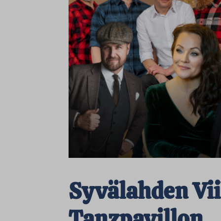
Syvälahden Vi
Tanzpavillon